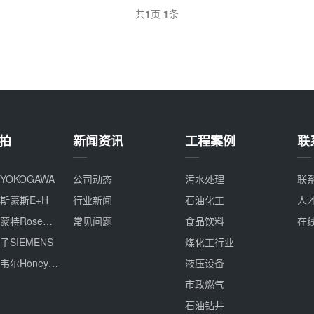
共
1
页
1
条
拍
新闻资讯
工程案例
联
OKOGAWA
公司动态
污水处理
联
斯豪斯E+H
行业新闻
石油化工
人
美国罗斯蒙特Rosemount
常见问题
食品饮料
在
SIEMENS
煤化工行业
德国霍尼韦尔Honeywell
液压设备
市政燃气
石油钻井