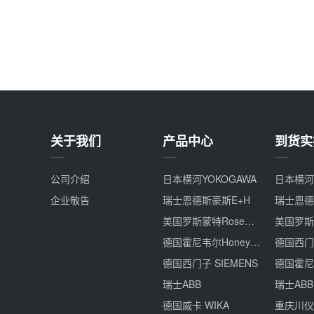
关于我们
产品中心
到货实
公司介绍
日本横河YOKOGAWA
日本横河Y
企业敬告
瑞士恩德斯豪斯E+H
瑞士恩德
美国罗斯蒙特Rosemount
德国霍尼韦尔Honeywell
德国西门子
德国西门子 SIEMENS
瑞士ABB
瑞士ABB
德国威卡 WIKA
重庆川仪