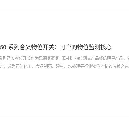
TM50 系列音叉物位开关：可靠的物位监测核心
M50 系列音叉物位开关作为恩德斯豪斯（E+H）物位测量产品线的明星产品
力，成为石油化工、食品制药、建材、水处理等行业物位控制的信赖之选。产